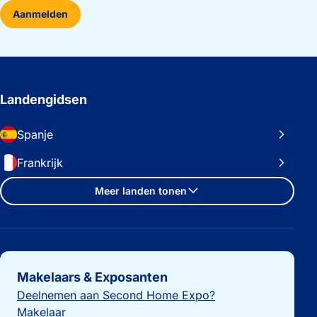
Aanmelden
Landengidsen
Spanje
Frankrijk
Meer landen tonen
Belangrijke links
Makelaars & Exposanten
Deelnemen aan Second Home Expo?
Makelaar