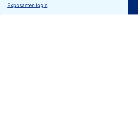
Exposanten login
Particulieren
Vakantiewoning verkopen?
Woningzoekers
Bezoek de expo
Landengidsen
Nieuws
Contact
0032 092740325
[email protected]