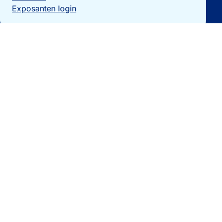
Exposanten login
Particulieren
Vakantiewoning verkopen?
Woningzoekers
Bezoek de expo
Landengidsen
Nieuws
Contact
0032 092740325
[email protected]