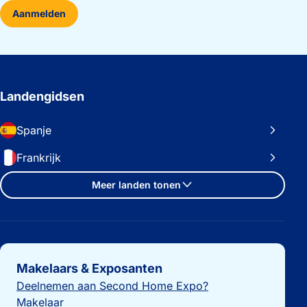
Aanmelden
Landengidsen
Spanje
Frankrijk
Meer landen tonen
Belangrijke links
Makelaars & Exposanten
Deelnemen aan Second Home Expo?
Makelaar