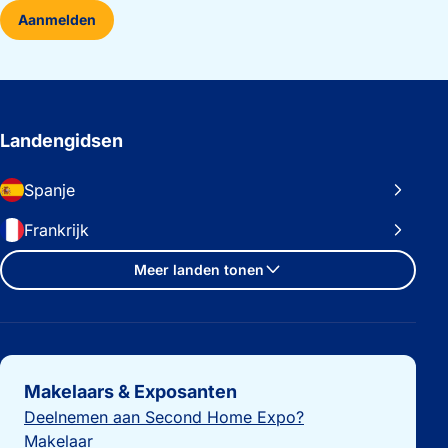
Aanmelden
Landengidsen
Spanje
Frankrijk
Meer landen tonen
Belangrijke links
Makelaars & Exposanten
Deelnemen aan Second Home Expo?
Makelaar