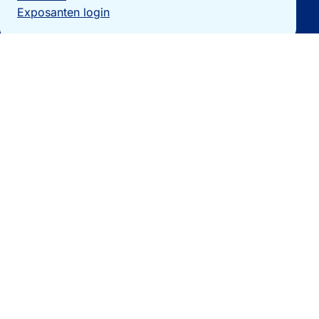
Exposanten login
Particulieren
Vakantiewoning verkopen?
Woningzoekers
Bezoek de expo
Landengidsen
Nieuws
Contact
0032 092740325
[email protected]