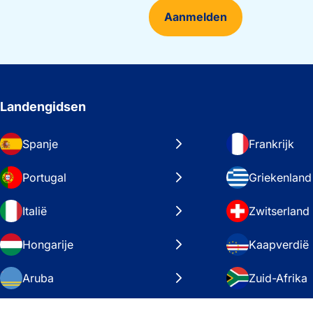
Aanmelden
Landengidsen
Spanje
Frankrijk
Portugal
Griekenland
Italië
Zwitserland
Hongarije
Kaapverdië
Aruba
Zuid-Afrika
Zweden
Verenigde S