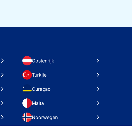
Oostenrijk
Turkije
Curaçao
Malta
Noorwegen
Kroatië