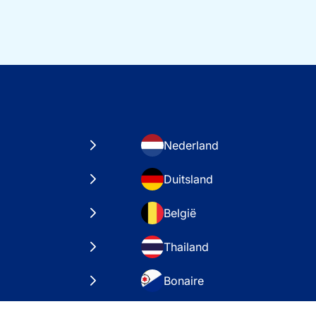
Nederland
Duitsland
België
Thailand
Bonaire
taten
VAE – Dubai