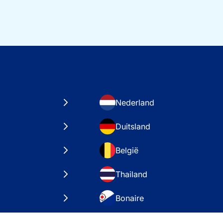
Nederland
Duitsland
België
Thailand
Bonaire
taten
VAE – Dubai