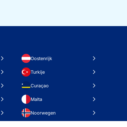
Oostenrijk
Turkije
Curaçao
Malta
Noorwegen
Kroatië