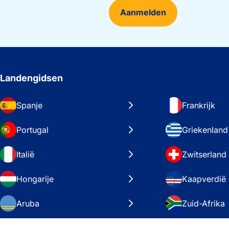
Aanmelden
Landengidsen
Spanje
Frankrijk
Portugal
Griekenland
Italië
Zwitserland
Hongarije
Kaapverdië
Aruba
Zuid-Afrika
Zweden
Verenigde S