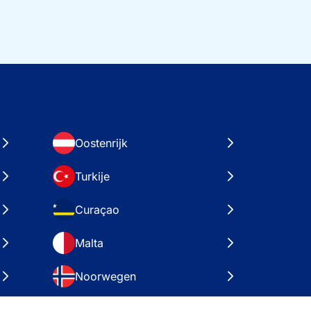
Oostenrijk
Turkije
Curaçao
Malta
Noorwegen
Kroatië