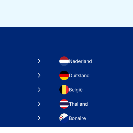
Nederland
Duitsland
België
Thailand
Bonaire
taten
VAE – Dubai