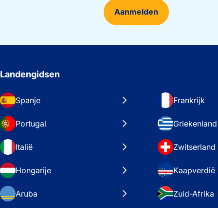
Aanmelden
Landengidsen
Spanje
Frankrijk
Portugal
Griekenland
Italië
Zwitserland
Hongarije
Kaapverdië
Aruba
Zuid-Afrika
Zweden
Verenigde S