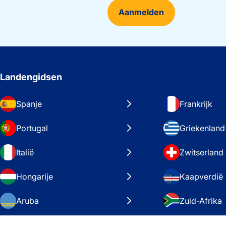
Aanmelden
Landengidsen
Spanje
Frankrijk
Portugal
Griekenland
Italië
Zwitserland
Hongarije
Kaapverdië
Aruba
Zuid-Afrika
Zweden
Verenigde S