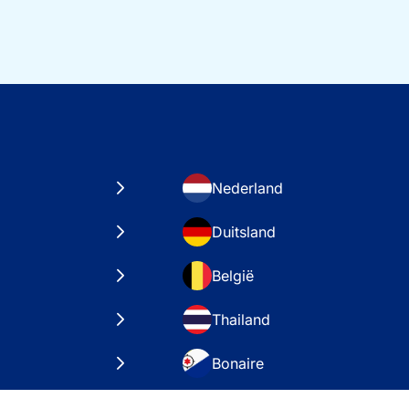
Nederland
Duitsland
België
Thailand
Bonaire
taten
VAE – Dubai