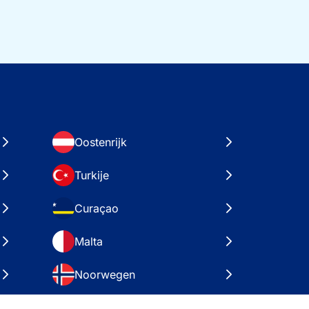
Oostenrijk
Turkije
Curaçao
Malta
Noorwegen
Kroatië