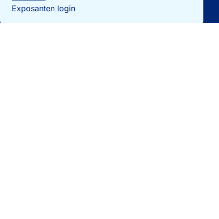
Exposanten login
Particulieren
Vakantiewoning verkopen?
Woningzoekers
Bezoek de expo
Landengidsen
Nieuws
Contact
0032 092740325
[email protected]