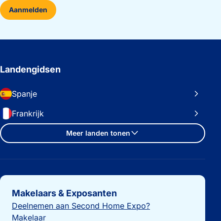
Aanmelden
Landengidsen
Spanje
Frankrijk
Meer landen tonen
Belangrijke links
Makelaars & Exposanten
Deelnemen aan Second Home Expo?
Makelaar