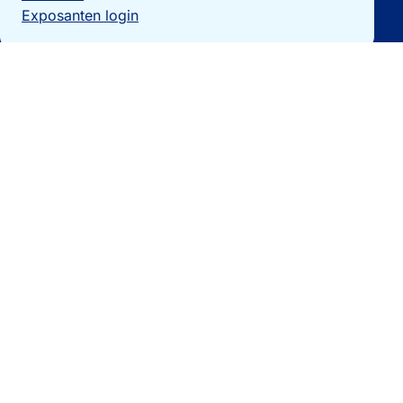
Exposanten login
Particulieren
Vakantiewoning verkopen?
Woningzoekers
Bezoek de expo
Landengidsen
Nieuws
Contact
0032 092740325
[email protected]