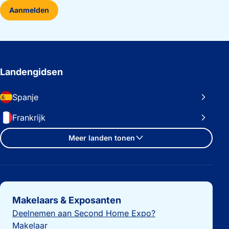
Aanmelden
Landengidsen
Spanje
Frankrijk
Meer landen tonen
Belangrijke links
Makelaars & Exposanten
Deelnemen aan Second Home Expo?
Makelaar