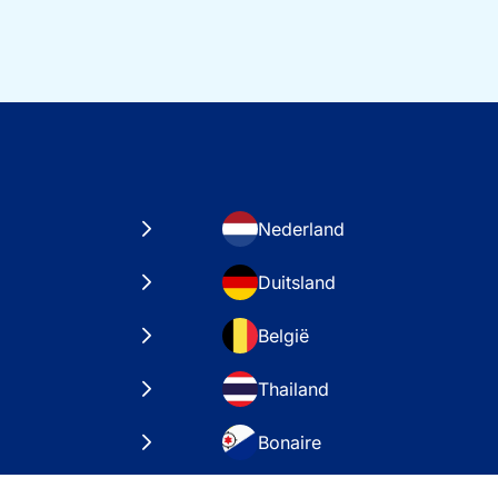
Nederland
Duitsland
België
Thailand
Bonaire
taten
VAE – Dubai