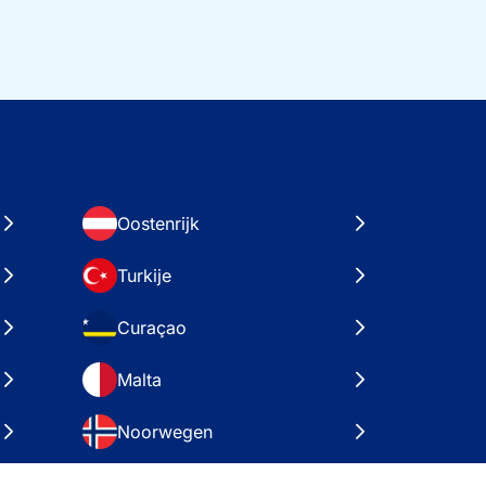
Oostenrijk
Turkije
Curaçao
Malta
Noorwegen
Kroatië