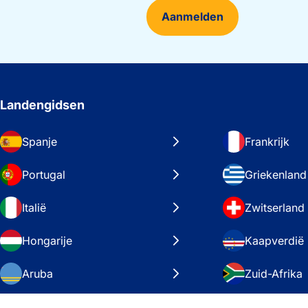
Aanmelden
Landengidsen
Spanje
Frankrijk
Portugal
Griekenland
Italië
Zwitserland
Hongarije
Kaapverdië
Aruba
Zuid-Afrika
Zweden
Verenigde S