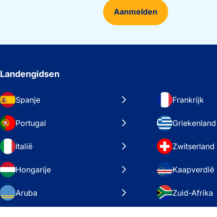
Aanmelden
Landengidsen
Spanje
Frankrijk
Portugal
Griekenland
Italië
Zwitserland
Hongarije
Kaapverdië
Aruba
Zuid-Afrika
Zweden
Verenigde S