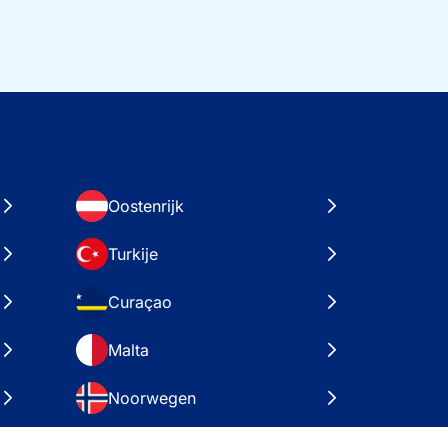
Oostenrijk
Turkije
Curaçao
Malta
Noorwegen
Kroatië