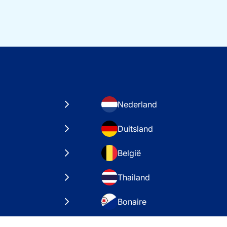
Nederland
Duitsland
België
Thailand
Bonaire
taten
VAE – Dubai