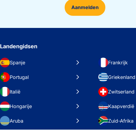
Aanmelden
Landengidsen
Spanje
Frankrijk
Portugal
Griekenland
Italië
Zwitserland
Hongarije
Kaapverdië
Aruba
Zuid-Afrika
Zweden
Verenigde S