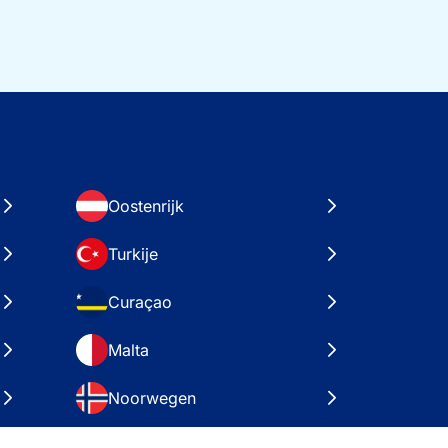
Oostenrijk
Turkije
Curaçao
Malta
Noorwegen
Kroatië