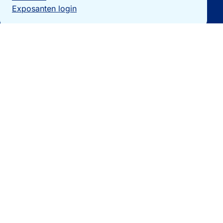
Exposanten login
Particulieren
Vakantiewoning verkopen?
Woningzoekers
Bezoek de expo
Landengidsen
Nieuws
Contact
0032 092740325
[email protected]