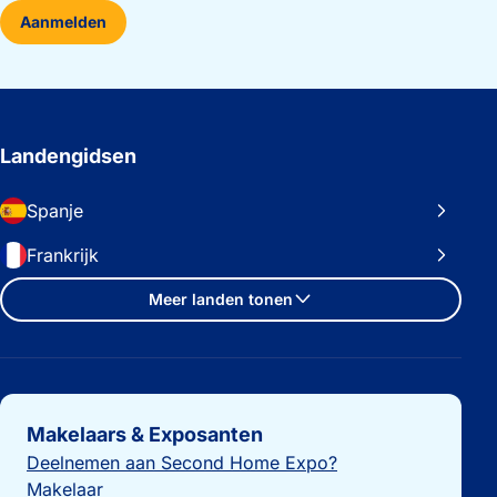
Aanmelden
Landengidsen
Spanje
Frankrijk
Meer landen tonen
Belangrijke links
Makelaars & Exposanten
Deelnemen aan Second Home Expo?
Makelaar