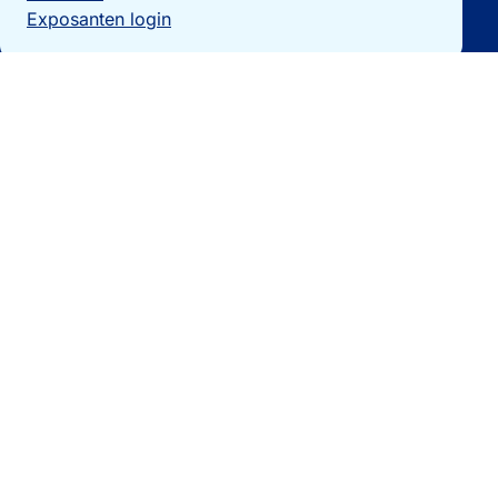
Exposanten login
Particulieren
Vakantiewoning verkopen?
Woningzoekers
Bezoek de expo
Landengidsen
Nieuws
Contact
0032 092740325
[email protected]