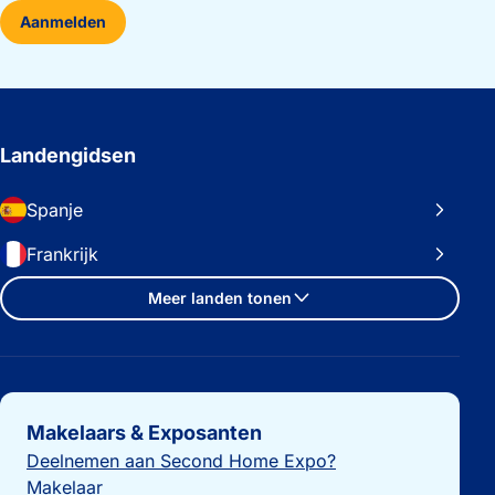
Aanmelden
Landengidsen
Spanje
Frankrijk
Meer landen tonen
Belangrijke links
Makelaars & Exposanten
Deelnemen aan Second Home Expo?
Makelaar