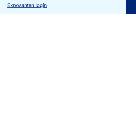
Exposanten login
Particulieren
Vakantiewoning verkopen?
Woningzoekers
Bezoek de expo
Landengidsen
Nieuws
Contact
0032 092740325
[email protected]