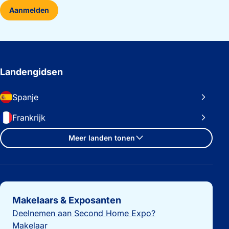
Aanmelden
Landengidsen
Spanje
Frankrijk
Meer landen tonen
Belangrijke links
Makelaars & Exposanten
Deelnemen aan Second Home Expo?
Makelaar