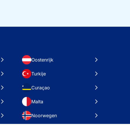
Oostenrijk
Turkije
Curaçao
Malta
Noorwegen
Kroatië