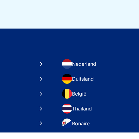
Nederland
Duitsland
België
Thailand
Bonaire
taten
VAE – Dubai