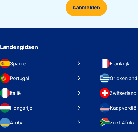
Aanmelden
Landengidsen
Spanje
Frankrijk
Portugal
Griekenland
Italië
Zwitserland
Hongarije
Kaapverdië
Aruba
Zuid-Afrika
Zweden
Verenigde S