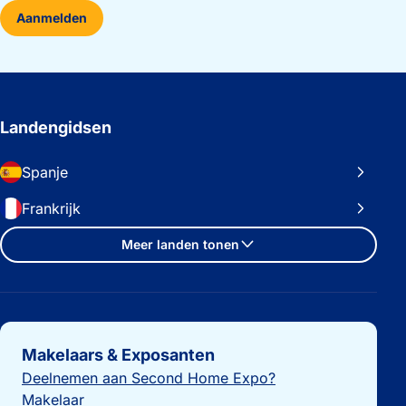
Aanmelden
Landengidsen
Spanje
Frankrijk
Meer landen tonen
Belangrijke links
Makelaars & Exposanten
Deelnemen aan Second Home Expo?
Makelaar