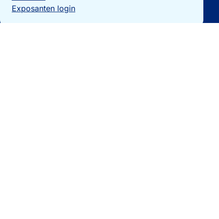
Exposanten login
Particulieren
Vakantiewoning verkopen?
Woningzoekers
Bezoek de expo
Landengidsen
Nieuws
Contact
0032 092740325
[email protected]