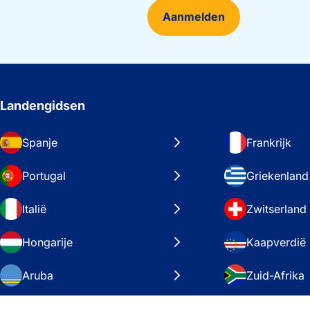
Aanmelden
Landengidsen
Spanje
Frankrijk
Portugal
Griekenland
Italië
Zwitserland
Hongarije
Kaapverdië
Aruba
Zuid-Afrika
Zweden
Verenigde S