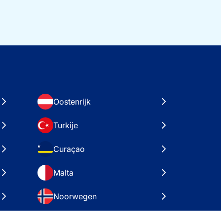
Oostenrijk
Turkije
Curaçao
Malta
Noorwegen
Kroatië