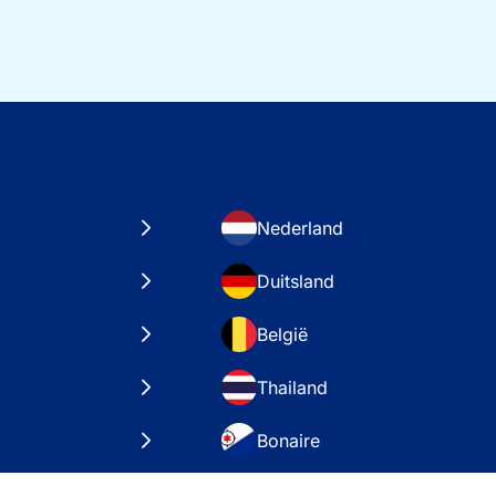
Nederland
Duitsland
België
Thailand
Bonaire
taten
VAE – Dubai