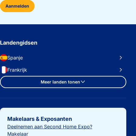
Aanmelden
Landengidsen
Spanje
Frankrijk
Meer landen tonen
Belangrijke links
Makelaars & Exposanten
Deelnemen aan Second Home Expo?
Makelaar