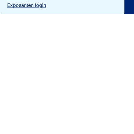
Exposanten login
Particulieren
Vakantiewoning verkopen?
Woningzoekers
Bezoek de expo
Landengidsen
Nieuws
Contact
0032 092740325
[email protected]