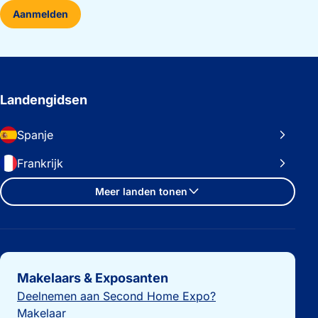
Aanmelden
Landengidsen
Spanje
Frankrijk
Meer landen tonen
Belangrijke links
Makelaars & Exposanten
Deelnemen aan Second Home Expo?
Makelaar