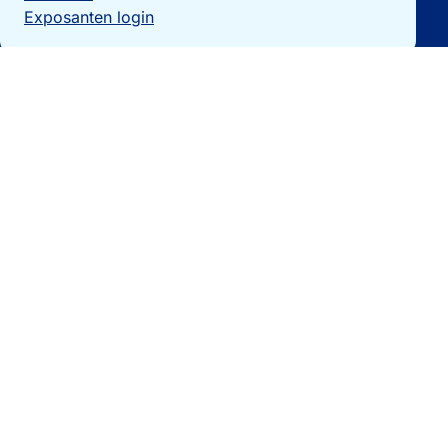
Exposanten login
Particulieren
Vakantiewoning verkopen?
Woningzoekers
Bezoek de expo
Landengidsen
Nieuws
Contact
0032 092740325
[email protected]