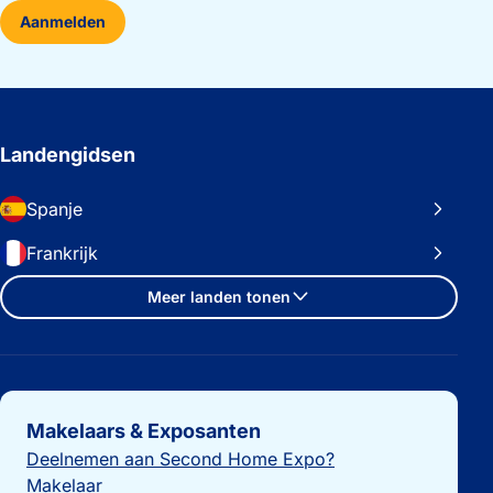
Aanmelden
Landengidsen
Spanje
Frankrijk
Meer landen tonen
Belangrijke links
Makelaars & Exposanten
Deelnemen aan Second Home Expo?
Makelaar