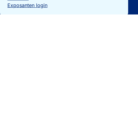
Exposanten login
Particulieren
Vakantiewoning verkopen?
Woningzoekers
Bezoek de expo
Landengidsen
Nieuws
Contact
0032 092740325
[email protected]