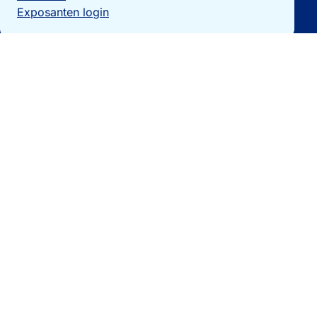
Exposanten login
Particulieren
Vakantiewoning verkopen?
Woningzoekers
Bezoek de expo
Landengidsen
Nieuws
Contact
0032 092740325
[email protected]