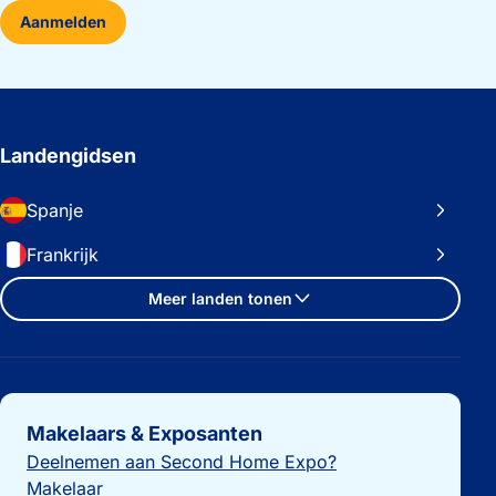
Aanmelden
Landengidsen
Spanje
Frankrijk
Meer landen tonen
Belangrijke links
Makelaars & Exposanten
Deelnemen aan Second Home Expo?
Makelaar